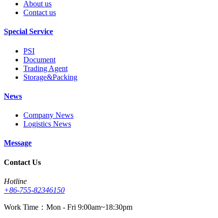
About us
Contact us
Special Service
PSI
Document
Trading Agent
Storage&Packing
News
Company News
Logistics News
Message
Contact Us
Hotline
+86-755-82346150
Work Time：Mon - Fri 9:00am~18:30pm