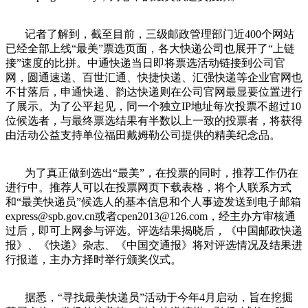
记者了解到，截至目前，三级邮政管理部门近400个网站
已经全部上线“最美”票选页面，各大快递公司也展开了“上链
接”速度的比拼。中通快递当日即将票选活动链接到公司官
网，圆通速递、百世汇通、快捷快递、汇强快递等企业官网也
不甘落后，申通快递、韵达快递则在公司官网最显要位置进行
了展示。为了公平起见，同一个独立IP地址每次投票不超过10
位候选者，与最终票选结果有半数以上一致的投票者，将获得
由活动公益支持单位福田戴姆勒公司提供的精美纪念品。
为了真正做到选出“最美”，在投票的同时，推荐工作仍在
进行中。推荐人可以在投票网页下载表格，将个人联系方式
和“最美快递员”候选人的基本信息和个人事迹发送到电子邮箱
express@spb.gov.cn或者cpen2013@126.com，经主办方审核通
过后，即可上网参与评选。评选结果揭晓后，《中国邮政快递
报》、《快递》杂志、《中国交通报》将对评选情况及结果进
行报道，主办方择时举行颁奖仪式。
据悉，“寻找最美快递员”活动于今年4月启动，旨在挖掘