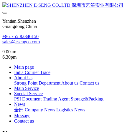
Yantian,Shenzhen
Guangdong,China
+86-755-82346150
sales@esengco.com
9.00am
6.30pm
Main page
India Courier Trace
About Us
Strong Point
Department
About us
Contact us
Main Service
Special Service
PSI
Document
Trading Agent
Storage&Packing
News
全部
Company News
Logistics News
Message
Contact us